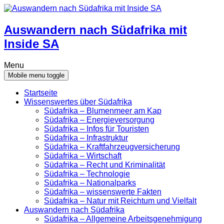
Skip
Skip
to
to
content
main
Auswandern nach Südafrika mit
menu
Inside SA
Menu
Mobile menu toggle
Startseite
Wissenswertes über Südafrika
Südafrika – Blumenmeer am Kap
Südafrika – Energieversorgung
Südafrika – Infos für Touristen
Südafrika – Infrastruktur
Südafrika – Kraftfahrzeugversicherung
Südafrika – Wirtschaft
Südafrika – Recht und Kriminalität
Südafrika – Technologie
Südafrika – Nationalparks
Südafrika – wissenswerte Fakten
Südafrika – Natur mit Reichtum und Vielfalt
Auswandern nach Südafrika
Südafrika – Allgemeine Arbeitsgenehmigung